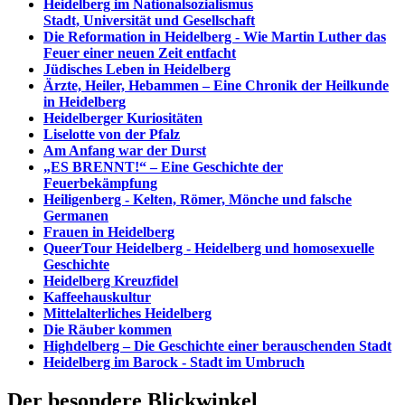
Heidelberg im Nationalsozialismus
Stadt, Universität und Gesellschaft
Die Reformation in Heidelberg - Wie Martin Luther das
Feuer einer neuen Zeit entfacht
Jüdisches Leben in Heidelberg
Ärzte, Heiler, Hebammen – Eine Chronik der Heilkunde
in Heidelberg
Heidelberger Kuriositäten
Liselotte von der Pfalz
Am Anfang war der Durst
„ES BRENNT!“ – Eine Geschichte der
Feuerbekämpfung
Heiligenberg - Kelten, Römer, Mönche und falsche
Germanen
Frauen in Heidelberg
QueerTour Heidelberg - Heidelberg und homosexuelle
Geschichte
Heidelberg Kreuzfidel
Kaffeehauskultur
Mittelalterliches Heidelberg
Die Räuber kommen
Highdelberg – Die Geschichte einer berauschenden Stadt
Heidelberg im Barock - Stadt im Umbruch
Der besondere Blickwinkel