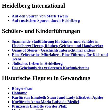
Heidelberg International
Auf den Spuren von Mark Twain
Auf russischen Spuren durch Heidelberg
Schüler- und Kinderführungen
Spannende Stadtführung für Kinder und Schüler in
Heidelberg: Hexen, Räuber, Gelehrte und Handwerker
Game of Stones - Geschichtsunterricht mal anders
Eine Zeitreise ins Mittelalter - Eine Führung für Kids und
Teens
Jüdisches Leben in Heidelberg
Das Geheimnis des verlorenen Karfunkelsteins
Historische Figuren in Gewandung
Bürgersfrau
Hofdame
Kurfürstin Elisabeth Stuart und Lady Elisabeth Apsley
Kurfürstin Anna Maria Luisa de´Medici
Prinzessin Liselotte von der Pfalz