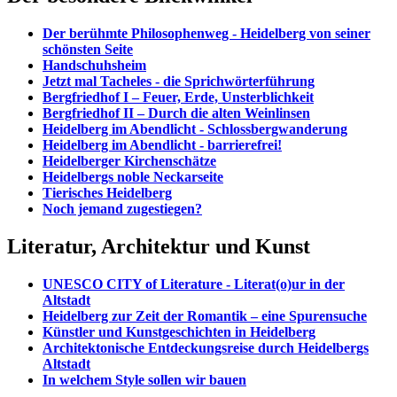
Der berühmte Philosophenweg - Heidelberg von seiner
schönsten Seite
Handschuhsheim
Jetzt mal Tacheles - die Sprichwörterführung
Bergfriedhof I – Feuer, Erde, Unsterblichkeit
Bergfriedhof II – Durch die alten Weinlinsen
Heidelberg im Abendlicht - Schlossbergwanderung
Heidelberg im Abendlicht - barrierefrei!
Heidelberger Kirchenschätze
Heidelbergs noble Neckarseite
Tierisches Heidelberg
Noch jemand zugestiegen?
Literatur, Architektur und Kunst
UNESCO CITY of Literature - Literat(o)ur in der
Altstadt
Heidelberg zur Zeit der Romantik – eine Spurensuche
Künstler und Kunstgeschichten in Heidelberg
Architektonische Entdeckungsreise durch Heidelbergs
Altstadt
In welchem Style sollen wir bauen