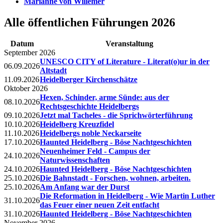
Marianne von Willemer
Alle öffentlichen Führungen 2026
Datum
Veranstaltung
September 2026
UNESCO CITY of Literature - Literat(o)ur in der
06.09.2026
Altstadt
11.09.2026
Heidelberger Kirchenschätze
Oktober 2026
Hexen, Schinder, arme Sünde: aus der
08.10.2026
Rechtsgeschichte Heidelbergs
09.10.2026
Jetzt mal Tacheles - die Sprichwörterführung
10.10.2026
Heidelberg Kreuzfidel
11.10.2026
Heidelbergs noble Neckarseite
17.10.2026
Haunted Heidelberg - Böse Nachtgeschichten
Neuenheimer Feld - Campus der
24.10.2026
Naturwissenschaften
24.10.2026
Haunted Heidelberg - Böse Nachtgeschichten
25.10.2026
Die Bahnstadt - Forschen, wohnen, arbeiten.
25.10.2026
Am Anfang war der Durst
Die Reformation in Heidelberg - Wie Martin Luther
31.10.2026
das Feuer einer neuen Zeit entfacht
31.10.2026
Haunted Heidelberg - Böse Nachtgeschichten
November 2026